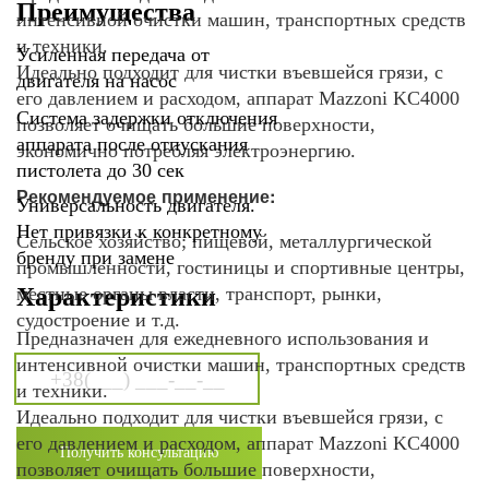
Преимущества
интенсивной очистки машин, транспортных средств
и техники.
Усиленная передача от
Идеально подходит для чистки въевшейся грязи, с
двигателя на насос
его давлением и расходом, аппарат Mazzoni KC4000
Система задержки отключения
позволяет очищать большие поверхности,
аппарата после отпускания
экономично потребляя электроэнергию.
пистолета до 30 сек
Рекомендуемое применение:
Универсальность двигателя.
Нет привязки к конкретному
Сельское хозяйство; пищевой, металлургической
бренду при замене
промышленности, гостиницы и спортивные центры,
местные органы власти, транспорт, рынки,
Характеристики
судостроение и т.д.
Предназначен для ежедневного использования и
интенсивной очистки машин, транспортных средств
и техники.
Идеально подходит для чистки въевшейся грязи, с
его давлением и расходом, аппарат Mazzoni KC4000
позволяет очищать большие поверхности,