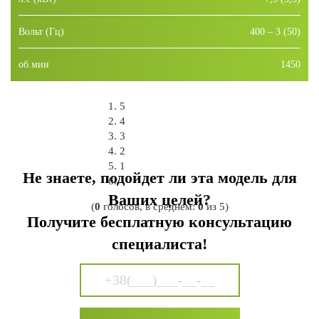
Вольт (Гц)
400 – 3 (50)
об.мин
1450
5
4
3
2
1
Не знаете, подойдет ли эта модель для
Ваших целей?
(
0
голосов, в среднем:
0
из 5)
Получите бесплатную консультацию
специалиста!