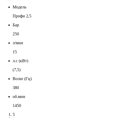
Модель
Профи 2,5
Бар
250
л/мин
15
л.с (кВт)
(7,5)
Вольт (Гц)
380
об.мин
1450
5