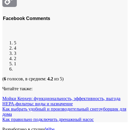
Copy
Facebook Comments
Link
5
4
3
2
1
(
6
голосов, в среднем:
4.2
из 5)
Читайте также:
Мойки Керхер: функциональность, эффективность, выгода
НЕРА-фильтры: виды и назначение
Как выбрать удобный и производительный снегоуборщик для
дома
Как правильно подключить дренажный насос
Разработано в студии
Wibe