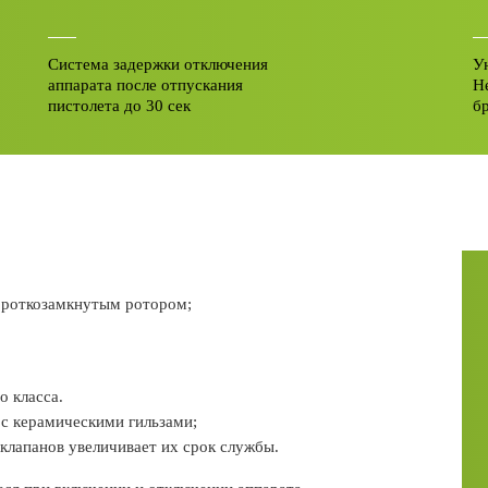
Система задержки отключения
У
аппарата после отпускания
Н
пистолета до 30 сек
б
ороткозамкнутым ротором;
 класса.
с керамическими гильзами;
клапанов увеличивает их срок службы.