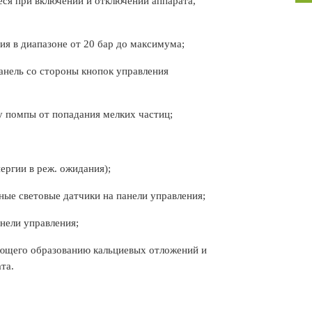
ся при включении и отключении аппарата,
ия в диапазоне от 20 бар до максимума;
анель со стороны кнопок управления
у помпы от попадания мелких частиц;
ергии в реж. ожидания);
ые световые датчики на панели управления;
нели управления;
ующего образованию кальциевых отложений и
та.