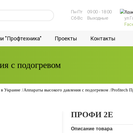
Пн-Пт
09:00 - 18:00
Адр
Cб-Вс
Выходные
ул.
Fac
ии "Профтехника"
Проекты
Контакты
ия с подогревом
Пылесосы
Поломоечные
машины
 в Украине
Аппараты высокого давления с подогревом
Profitech 
ПРОФИ 2Е
Описание товара