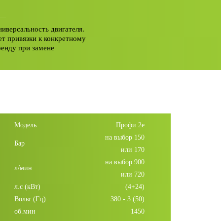
ниверсальность двигателя.
ет привязки к конкретному
ренду при замене
Модель
Профи 2е
на выбор 150
Бар
или 170
на выбор 900
л/мин
или 720
л.с (кВт)
(4+24)
Вольт (Гц)
380 - 3 (50)
об.мин
1450