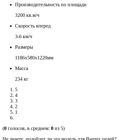
Производительность по площади
3200 кв.м/ч
Скорость вперед
3-6 км/ч
Размеры
1186x580x1220мм
Масса
234 кг
5
4
3
2
1
(
0
голосов, в среднем:
0
из 5)
Не знаете, подойдет ли эта модель для Ваших целей?